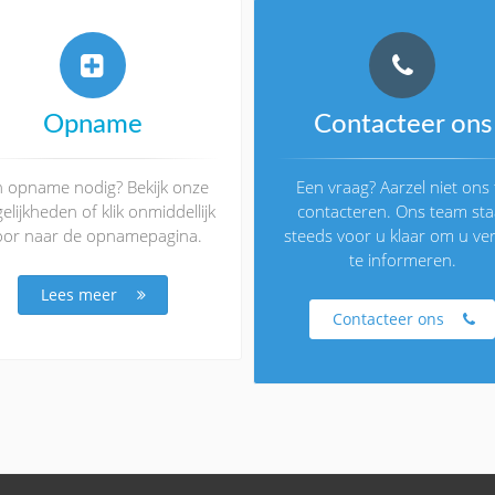
Opname
Contacteer ons
n opname nodig? Bekijk onze
Een vraag? Aarzel niet ons 
lijkheden of klik onmiddellijk
contacteren. Ons team sta
or naar de opnamepagina.
steeds voor u klaar om u ve
te informeren.
Lees meer
Contacteer ons