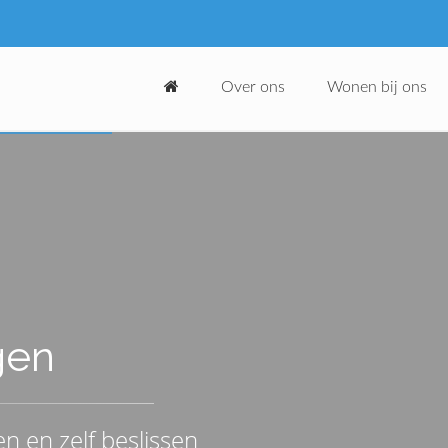
Over ons
Wonen bij ons
gen
n en zelf beslissen