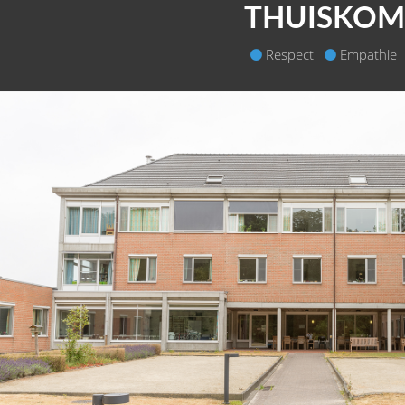
THUISKOME
Respect
Empathie