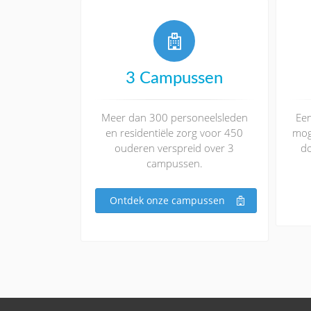
3 Campussen
Meer dan 300 personeelsleden
Ee
en residentiële zorg voor 450
moge
ouderen verspreid over 3
do
campussen.
Ontdek onze campussen