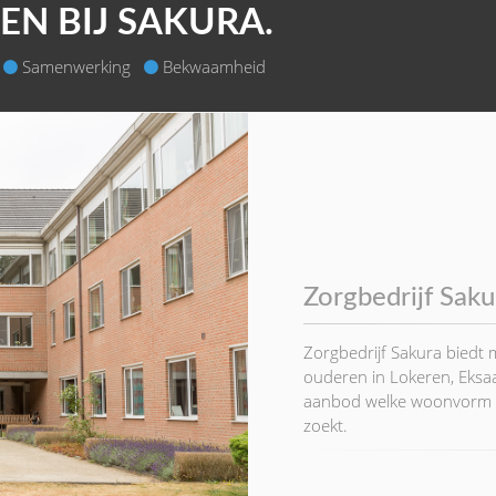
N BIJ SAKURA.
Samenwerking
Bekwaamheid
Zorgbedrijf Sakur
Zorgbedrijf Sakura biedt
ouderen in Lokeren, Eks
aanbod welke woonvorm het
zoekt.