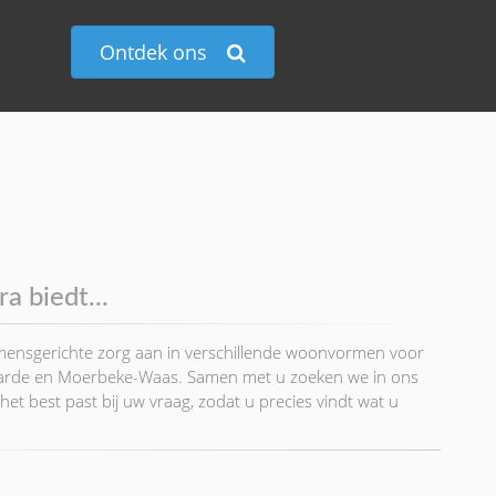
Ontdek ons
a biedt...
 mensgerichte zorg aan in verschillende woonvormen voor
aarde en Moerbeke-Waas. Samen met u zoeken we in ons
 best past bij uw vraag, zodat u precies vindt wat u